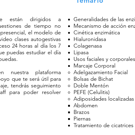
Temario
ne están dirigidos a
Generalidades de las enz
uestiones de tiempo no
Mecanismo de acción enz
presencial, el modelo de
Cinética enzimática
video clases autogestivas
Hialuronidasa
eso 24 horas al día los 7
Colagenasa
ue puedas estudiar el día
Lipasa
puedas.
Usos faciales y corporale
Marcaje Corporal
n nuestra plataforma
Adelgazamiento Facial​
oyo que te será útil para
Bolsas de Bichat
aje, tendrás seguimiento
Doble Mentón
aff para poder resolver
PEFE (Celulitis)
Adiposidades localizadas
Abdomen​
Brazos
Piernas
Tratamiento de cicatrices