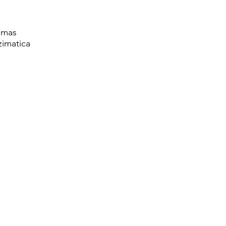
imas
imatica
s